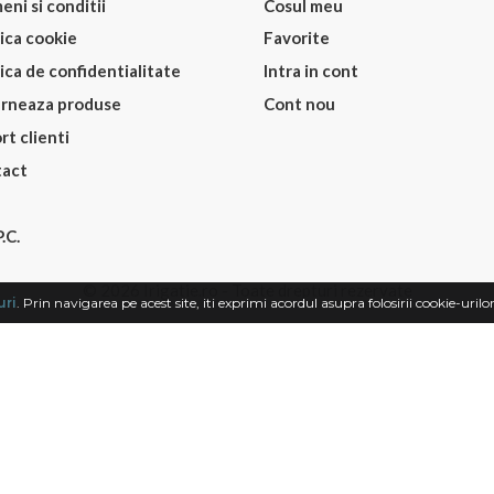
eni si conditii
Cosul meu
tica cookie
Favorite
tica de confidentialitate
Intra in cont
rneaza produse
Cont nou
rt clienti
act
.C.
© 2026 Irigatie.ro - Toate drepturi rezervate
uri
. Prin navigarea pe acest site, iti exprimi acordul asupra folosirii cookie-urilo