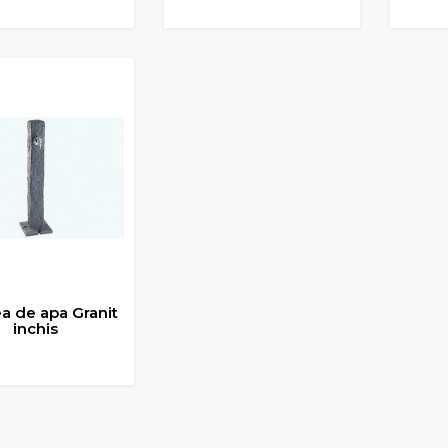
UGA IN COS
ADAUGA IN COS
ADA
a de apa Granit
inchis
UGA IN COS