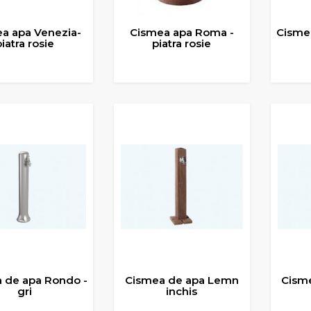
a apa Venezia-
Cismea apa Roma -
Cisme
piatra rosie
piatra rosie
UGA IN COS
ADAUGA IN COS
ADA
 de apa Rondo -
Cismea de apa Lemn
Cism
gri
inchis