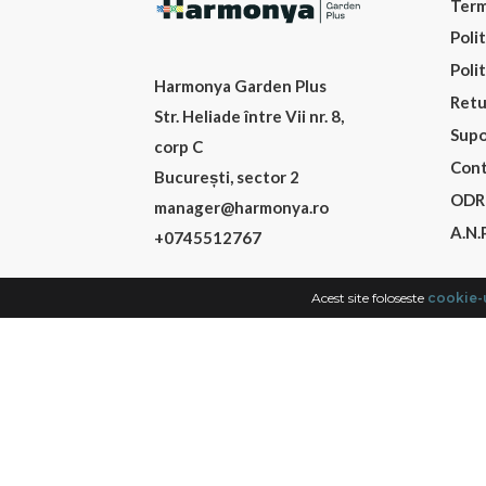
Term
Poli
Poli
Harmonya Garden Plus
Retu
Str. Heliade între Vii nr. 8,
Supo
corp C
Cont
București, sector 2
ODR
manager@harmonya.ro
A.N.P
+0745512767
Acest site foloseste
cookie-