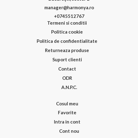
manager@harmonya.ro
+0745512767
Termeni si conditii
Politica cookie
Politica de confidentialitate
Returneaza produse
Suport clienti
Contact
ODR
A.N.P.C.
Cosul meu
Favorite
Intra in cont
Cont nou