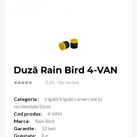
Duză Rain Bird 4-VAN
0.00
- No review
Categoria :
Irigații/Irigații comerciale și
rezidențiale/Duze
Cod produs:
4-VAN
Marca:
Rain Bird
Garantie :
12 luni
Greutate:
8 g