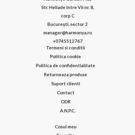
Str. Heliade între Vii nr. 8,
corp C
București, sector 2
manager@harmonya.ro
+0745512767
Termeni si conditii
Politica cookie
Politica de confidentialitate
Returneaza produse
Suport clienti
Contact
ODR
A.N.P.C.
Cosul meu