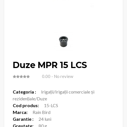
Duze MPR 15 LCS
0.00
- No review
Categoria :
Irigații/Irigații comerciale și
rezidențiale/Duze
Cod produs:
15-LCS
Marca:
Rain Bird
Garantie :
24 luni
Greutate:
80 g