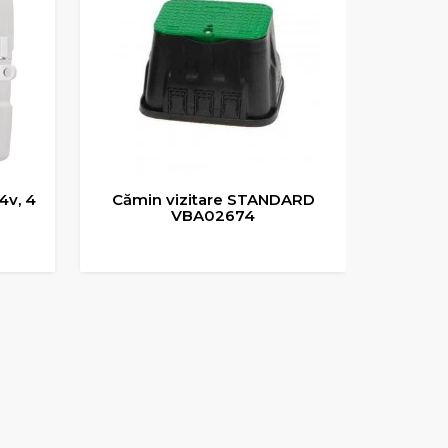
re STANDARD
Placa mica fixare doza, cu
2674
protectie tencuire, garnitura
cauciuc (pentru doza mica)
 COS
ADAUGA IN COS