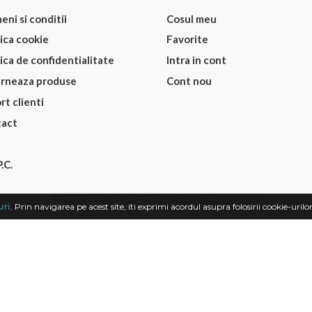
eni si conditii
Cosul meu
tica cookie
Favorite
tica de confidentialitate
Intra in cont
rneaza produse
Cont nou
rt clienti
act
.C.
© 2026 Irigatie.ro - Toate drepturi rezervate
uri
. Prin navigarea pe acest site, iti exprimi acordul asupra folosirii cookie-urilo