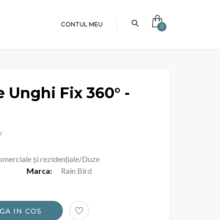
CONTUL MEU
0
 Unghi Fix 360° -
w
 comerciale și rezidențiale/Duze
Marca:
Rain Bird
GA IN COS