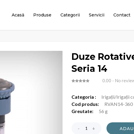
Acasă
Produse
Categorii
Servicii
Contact
Duze Rotative
Seria 14
0.00
- No revie
Categoria :
Irigații/Irigații
Cod produs:
RVAN14-360
Greutate:
56 g
ADAU