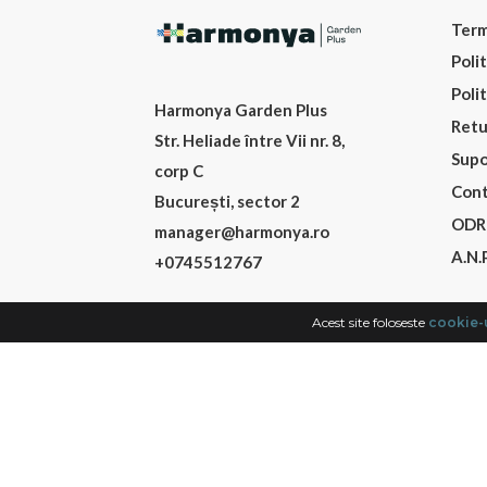
Term
Poli
Poli
Harmonya Garden Plus
Retu
Str. Heliade între Vii nr. 8,
Supo
corp C
Cont
București, sector 2
ODR
manager@harmonya.ro
A.N.P
+0745512767
Acest site foloseste
cookie-