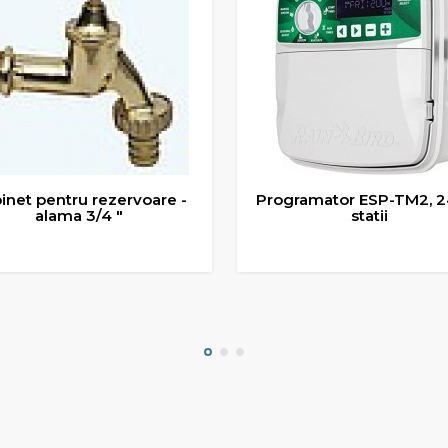
Programator ESP-TM2, 24v, 4
Cămin vizita
statii
VBA0
ADAUGA IN COS
ADAUGA IN