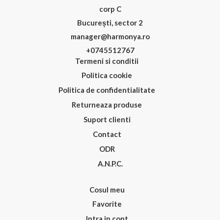
corp C
București, sector 2
manager@harmonya.ro
+0745512767
Termeni si conditii
Politica cookie
Politica de confidentialitate
Returneaza produse
Suport clienti
Contact
ODR
A.N.P.C.
Cosul meu
Favorite
Intra in cont