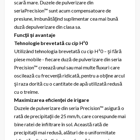
scară mare. Duzele de pulverizare din
seriaPrecision™ sunt acum compensatoare de
presiune, îmbunătăţind suplimentar cea mai bună
duză depulverizare din clasa sa.
Funcţii şi avantaje
Tehnologie brevetată cu cip H²0
Utilizând tehnologia brevetată cu cip H²0 – şi fără
piese mobile - fiecare duză de pulverizare din seria
Precision™ creează unul sau mai multe ﬂuxuri care
oscilează cu frecvență ridicată, pentru a obţine arcul
şi raza dorită cu o cantitate de apă utilizată redusă
cu o treime.
Maximizarea eficienţei de irigare
Duzele de pulverizare din seria Precision™ asigură o
rată de precipitaţii de 25 mm/h, care corespunde mai
bine ratei de infiltrare în sol. Această rată de
precipitaţii mai redusă, alături de o uniformitate