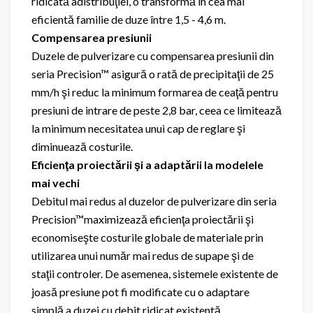
ridicată adistribuţiei, o transformă în cea mai
eficientă familie de duze între 1,5 - 4,6 m.
Compensarea presiunii
Duzele de pulverizare cu compensarea presiunii din
seria Precision™ asigură o rată de precipitaţii de 25
mm/h şi reduc la minimum formarea de ceaţă pentru
presiuni de intrare de peste 2,8 bar, ceea ce limitează
la minimum necesitatea unui cap de reglare şi
diminuează costurile.
Eficienţa proiectării şi a adaptării la modelele
mai vechi
Debitul mai redus al duzelor de pulverizare din seria
Precision™maximizează eficienţa proiectării şi
economiseşte costurile globale de materiale prin
utilizarea unui număr mai redus de supape şi de
staţii controler. De asemenea, sistemele existente de
joasă presiune pot fi modificate cu o adaptare
simplă a duzei cu debit ridicat existentă.