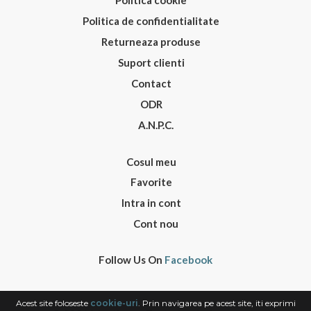
Politica de confidentialitate
Returneaza produse
Suport clienti
Contact
ODR
A.N.P.C.
Cosul meu
Favorite
Intra in cont
Cont nou
Follow Us On
Facebook
Acest site foloseste
cookie-uri
. Prin navigarea pe acest site, iti exprimi