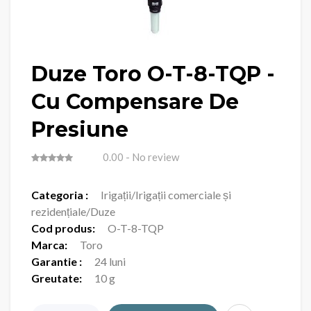
Duze Toro O-T-8-TQP -
Cu Compensare De
Presiune
0.00
- No review
Categoria :
Irigații/Irigații comerciale și
rezidențiale/Duze
Cod produs:
O-T-8-TQP
Marca:
Toro
Garantie :
24 luni
Greutate:
10 g