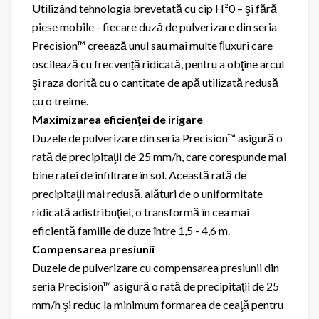
Utilizând tehnologia brevetată cu cip H²0 – şi fără
piese mobile - fiecare duză de pulverizare din seria
Precision™ creează unul sau mai multe ﬂuxuri care
oscilează cu frecvență ridicată, pentru a obţine arcul
şi raza dorită cu o cantitate de apă utilizată redusă
cu o treime.
Maximizarea eficienţei de irigare
Duzele de pulverizare din seria Precision™ asigură o
rată de precipitaţii de 25 mm/h, care corespunde mai
bine ratei de infiltrare în sol. Această rată de
precipitaţii mai redusă, alături de o uniformitate
ridicată adistribuţiei, o transformă în cea mai
eficientă familie de duze între 1,5 - 4,6 m.
Compensarea presiunii
Duzele de pulverizare cu compensarea presiunii din
seria Precision™ asigură o rată de precipitaţii de 25
mm/h şi reduc la minimum formarea de ceaţă pentru