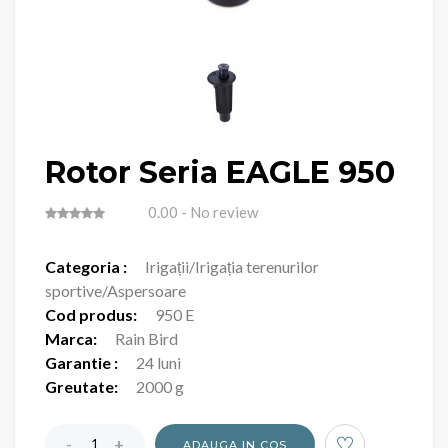
Rotor Seria EAGLE 950
0.00
- No review
Categoria :
Irigații/Irigația terenurilor
sportive/Aspersoare
Cod produs:
950 E
Marca:
Rain Bird
Garantie :
24 luni
Greutate:
2000 g
ADAUGA IN COS