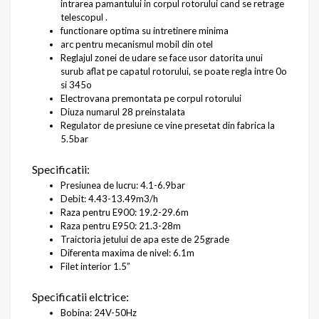
intrarea pamantului in corpul rotorului cand se retrage
telescopul .
functionare optima su intretinere minima
arc pentru mecanismul mobil din otel
Reglajul zonei de udare se face usor datorita unui
surub aflat pe capatul rotorului, se poate regla intre 0o
si 345o
Electrovana premontata pe corpul rotorului
Diuza numarul 28 preinstalata
Regulator de presiune ce vine presetat din fabrica la
5.5bar
Specificatii:
Presiunea de lucru: 4.1-6.9bar
Debit: 4.43-13.49m3/h
Raza pentru E900: 19.2-29.6m
Raza pentru E950: 21.3-28m
Traictoria jetului de apa este de 25grade
Diferenta maxima de nivel: 6.1m
Filet interior 1.5”
Specificatii elctrice:
Bobina: 24V-50Hz