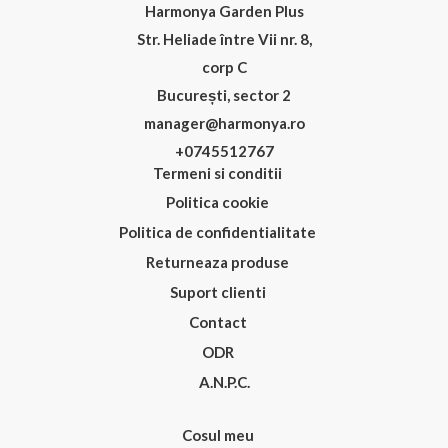
Harmonya Garden Plus
Str. Heliade între Vii nr. 8,
corp C
București, sector 2
manager@harmonya.ro
+0745512767
Termeni si conditii
Politica cookie
Politica de confidentialitate
Returneaza produse
Suport clienti
Contact
ODR
A.N.P.C.
Cosul meu