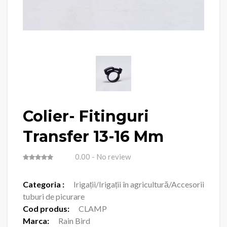
Colier- Fitinguri
Transfer 13-16 Mm
0.00
- No review
Categoria :
Irigații/Irigații în agricultură/Accesorii
tuburi de picurare
Cod produs:
CLAMP
Marca:
Rain Bird