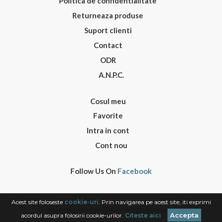
Politica de confidentialitate
Returneaza produse
Suport clienti
Contact
ODR
A.N.P.C.
Cosul meu
Favorite
Intra in cont
Cont nou
Follow Us On
Facebook
Acest site foloseste
cookie-uri
. Prin navigarea pe acest site, iti exprimi
© 2026 Irigatie.ro - Toate drepturi rezervate
Accepta
acordul asupra folosirii cookie-urilor.
Citeste aici