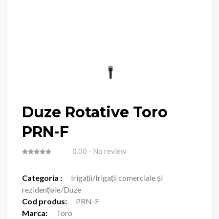
Duze Rotative Toro
PRN-F
0.00
- No review
Categoria :
Irigații/Irigații comerciale și
rezidențiale/Duze
Cod produs:
PRN-F
Marca:
Toro