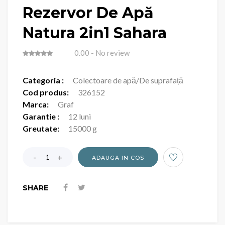
Rezervor De Apă
Natura 2in1 Sahara
0.00
- No review
Categoria :
Colectoare de apă/De suprafață
Cod produs:
326152
Marca:
Graf
Garantie :
12 luni
Greutate:
15000 g
ADAUGA IN COS
SHARE