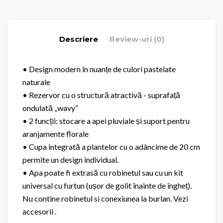
Descriere
Review-uri (0)
• Design modern în nuanțe de culori pastelate
naturale
• Rezervor cu o structură atractivă - suprafață
ondulată „wavy”
• 2 funcții: stocare a apei pluviale și suport pentru
aranjamente florale
• Cupa integrată a plantelor cu o adâncime de 20 cm
permite un design individual.
• Apa poate fi extrasă cu robinetul sau cu un kit
universal cu furtun (ușor de golit înainte de îngheț).
Nu contine robinetul si conexiunea la burlan. Vezi
accesorii .