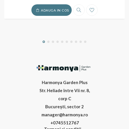
ADAUGA IN COS
Harmonya Garden Plus
Str. Heliade între Vii nr. 8,
corp C
București, sector 2
manager@harmonya.ro
+0745512767